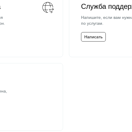
а
Служба поддер
мя
Напишите, если вам нужн
он.
по услугам.
Написать
ена,