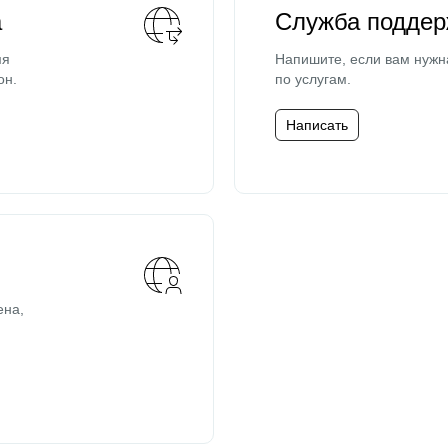
а
Служба поддер
мя
Напишите, если вам нужн
он.
по услугам.
Написать
ена,