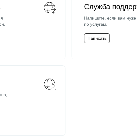
а
Служба поддер
мя
Напишите, если вам нужн
он.
по услугам.
Написать
ена,