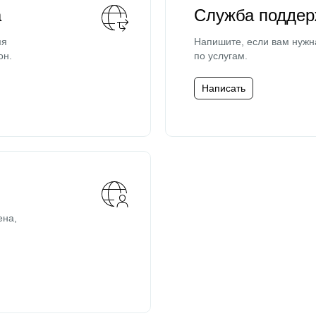
а
Служба поддер
мя
Напишите, если вам нужн
он.
по услугам.
Написать
ена,