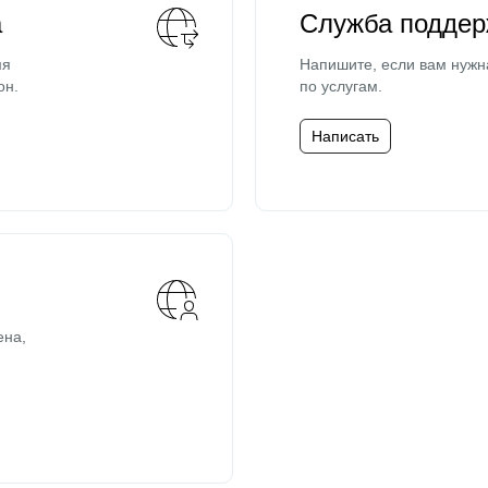
а
Служба поддер
мя
Напишите, если вам нужн
он.
по услугам.
Написать
ена,