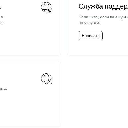
а
Служба поддер
мя
Напишите, если вам нужн
он.
по услугам.
Написать
ена,