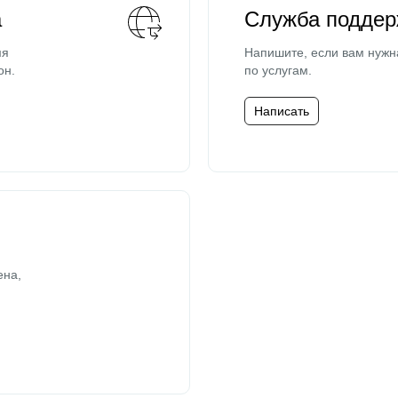
а
Служба поддер
мя
Напишите, если вам нужн
он.
по услугам.
Написать
ена,