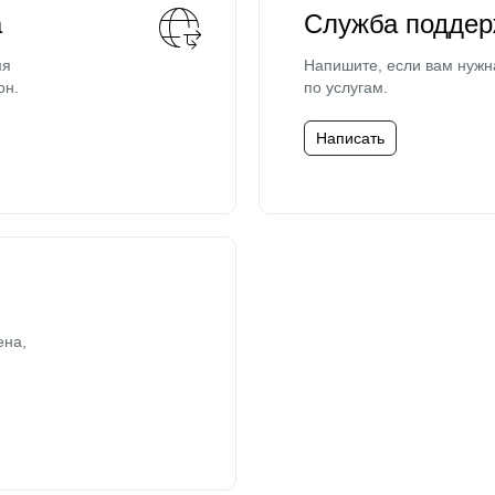
а
Служба поддер
мя
Напишите, если вам нужн
он.
по услугам.
Написать
ена,